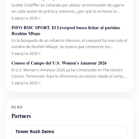
japonés Suzuki hasta el OM que bus
Scottie Scheffler es conocido por utilizar un entrenador de agarre
en cada sesión de práctica, entonces, ¿por qué tú no haces lo
mismo?
6 августа 2026 г.
INFO RMC SPORT. El Liverpool busca fichar al parisino
Ibrahim Mbaye
En la búsqueda de un refuerzo ofensivo, el Liverpool ha marcado el
nombre de Ibrahim Mbaye. Se espera que comiencen las
conversaciones entre los 'Reds' y el PSG para llegar a un acuerdo
5 августа 2026 г.
sobre el futuro del extremo senegalés. Paralelamente a este caso,
Conoce el Campo del U.S. Women's Amateur 2026
los de Anfield continúan siguiendo a Bradle
El U.S. Women's Amateur 2026 ya ha comenzado en The Honors
Course, Tennessee. Aquí te ofrecemos un vistazo rápido al campo
de competidoras y las opciones para seguir el evento.
5 августа 2026 г.
MENÚ
Partners
Tower Rush Demo