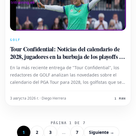
GOLF
Tour Confidential: Noticias del calendario de
2028, jugadores en la burbuja de los playoffs y
más
En la más reciente entrega de "Tour Confidential", los
redactores de GOLF analizan las novedades sobre el
calendario del PGA Tour para 2028, los golfistas que se
encuentran en la disputa por un puesto en los playoffs
del Tour y otros temas relevantes.
3 августа 2026 г. · Diego Herrera
1 МИН
PÁGINA 1 DE 7
1
2
3
...
7
Siguiente →