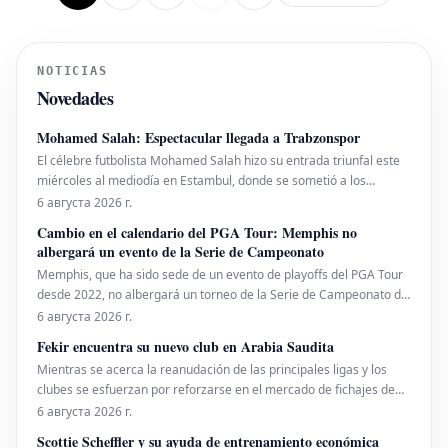
NOTICIAS
Novedades
Mohamed Salah: Espectacular llegada a Trabzonspor
El célebre futbolista Mohamed Salah hizo su entrada triunfal este
miércoles al mediodía en Estambul, donde se sometió a los
exámenes médicos pertinentes para formalizar su fichaje por su
6 августа 2026 г.
flamante equipo, el Trabzonspor. El exjugador del Liverpool fue
Cambio en el calendario del PGA Tour: Memphis no
recibido por una marea de sus admiradores co
albergará un evento de la Serie de Campeonato
Memphis, que ha sido sede de un evento de playoffs del PGA Tour
desde 2022, no albergará un torneo de la Serie de Campeonato del
PGA Tour.
6 августа 2026 г.
Fekir encuentra su nuevo club en Arabia Saudita
Mientras se acerca la reanudación de las principales ligas y los
clubes se esfuerzan por reforzarse en el mercado de fichajes de
verano, Nabil Fekir ha encontrado su destino en Arabia Saudita.
6 августа 2026 г.
Los clubes están muy activos, desde el PSG que sigue al portero
Scottie Scheffler y su ayuda de entrenamiento económica