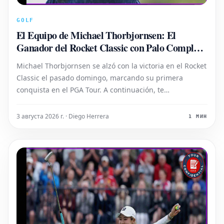
GOLF
El Equipo de Michael Thorbjornsen: El
Ganador del Rocket Classic con Palo Completo
de TaylorMade
Michael Thorbjornsen se alzó con la victoria en el Rocket
Classic el pasado domingo, marcando su primera
conquista en el PGA Tour. A continuación, te
presentamos un detalle del equipo que llevaba en su
bolsa ganadora.
3 августа 2026 г. · Diego Herrera
1 МИН