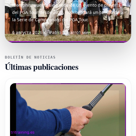
Memphis, que ha sido sede de un evento de playoffs
del PGA Tour desde 2022, no albergará un torneo de
la Serie de Campeonato del PGA Tour.
6 августа 2026 г. · Pablo Navarro
1 мин
BOLETÍN DE NOTICIAS
Últimas publicaciones