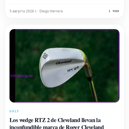
junto con las razones por las que él cree que usted
también debería hacerlo.
5 августа 2026 г. · Diego Herrera
1 МИН
GOLF
Los wedge RTZ 2 de Cleveland llevan la
inconfundible marca de Roger Cleveland