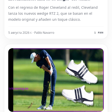
Con el regreso de Roger Cleveland al redil, Cleveland
lanza los nuevos wedge RTZ 2, que se basan en el
modelo original y añaden un toque clásico.
5 августа 2026 г. · Pablo Navarro
1 МИН